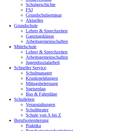
Schulgeschichte
FSJ
Grundschulseminar
Aktuelles
Grundschule
Lehrer & Sprechzeiten
Ganztagsklasse
Arbeitsgemeinschaften
Mittelschule
Lehrer & Sprechzeiten
Arbeitsgemeinschaften
Jugendsozialarbeit
Schneller Service
Schulmanager
Krankmeldungen
Mittagsbetreuung
Speiseplan
Bus & Fahrpläne
Schulleben
Veranstaltungen
Schultheater
Schule von A bis Z
Berufsorientierung
Praktika
Berufseinstiegsbegleitung