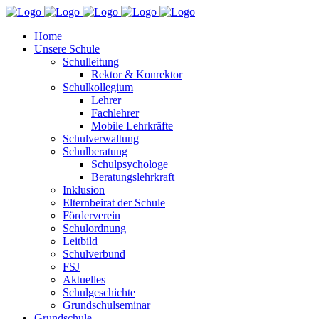
Home
Unsere Schule
Schulleitung
Rektor & Konrektor
Schulkollegium
Lehrer
Fachlehrer
Mobile Lehrkräfte
Schulverwaltung
Schulberatung
Schulpsychologe
Beratungslehrkraft
Inklusion
Elternbeirat der Schule
Förderverein
Schulordnung
Leitbild
Schulverbund
FSJ
Aktuelles
Schulgeschichte
Grundschulseminar
Grundschule