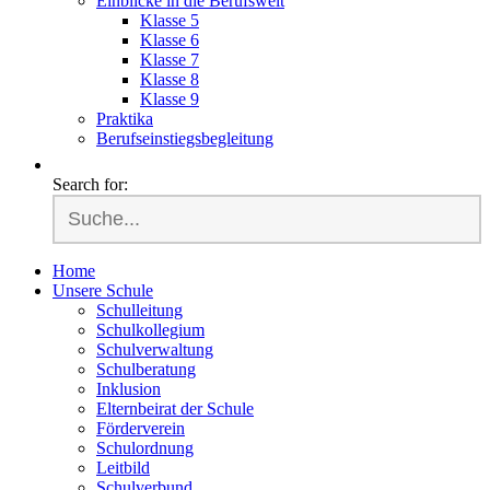
Einblicke in die Berufswelt
Klasse 5
Klasse 6
Klasse 7
Klasse 8
Klasse 9
Praktika
Berufseinstiegsbegleitung
Search for:
Home
Unsere Schule
Schulleitung
Schulkollegium
Schulverwaltung
Schulberatung
Inklusion
Elternbeirat der Schule
Förderverein
Schulordnung
Leitbild
Schulverbund