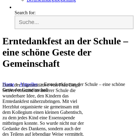
Search for:
Erntedankfest an der Schule –
eine schöne Geste der
Gemeinschaft
Home
>
Aktuelles
>
Erntedankfest an der Schule – eine schöne
Dank der Eigeninitiative von Frau Birgit
Geste der Gemeinschaft
Strüver entstand an unserer Schule die
wunderbare Idee, den Kindern das
Erntedankfest näherzubringen. Mit viel
Herzblut organisierte sie gemeinsam mit
dem Kollegium einen kleinen Gabentisch,
zu dem jedes Kind eine Essensspende
mitbringen konnte. So wurde nicht nur der
Gedanke des Dankens, sondern auch der
des Teilens auf lebendige Weise vermittelt.